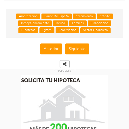
Amortización
Banco De España
Crecimiento
Crédito
Desapalancamiento
Deuda
Familias
Financiación
Hipotecas
Pymes
Reactivación
Sector Financiero
Anterior
Siguiente