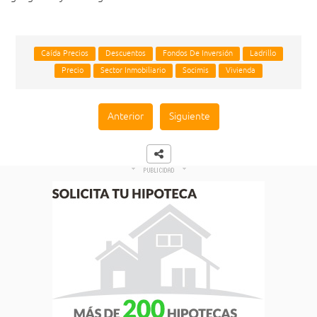
Caída Precios
Descuentos
Fondos De Inversión
Ladrillo
Precio
Sector Inmobiliario
Socimis
Vivienda
Anterior
Siguiente